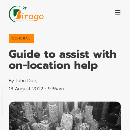
Skip
to
content
GENERAL
Guide to assist with
on-location help
By John Doe,
18 August 2022 • 9:36am